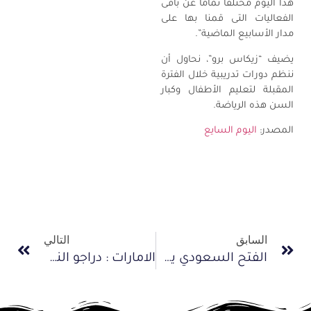
هذا اليوم مختلفاً تماماً عن باقى
الفعاليات التى قمنا بها على
مدار الأسابيع الماضية”.
يضيف “زيكاس برو”، نحاول أن
ننظم دورات تدريبية خلال الفترة
المقبلة لتعليم الأطفال وكبار
السن هذه الرياضة.
المصدر:
اليوم السايع
السابق
التالي
الفتح السعودي يستضيف البطولة العربية للأندية الأبطال للدراجات
الامارات : دراجو النصر يحرزون لقب الفرق ضد الساعة للناشئين