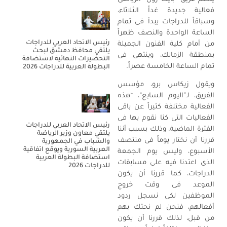
فعالية جديدة غداً الثلاثاء،
وسباقاً للدراجات يبدأ فى تمام
الساعة الواحدة والنصف ظهراً
رئيس الاتحاد العربي للدراجات
من أمام كلية الفنون الجميلة
يلتقي محافظ دمشق لبحث
بمنطقة الزمالك، وينتهى فى
التحضيرات النهائية لاستضافة
تمام الساعة الخامسة عصراً.
البطولة العربية للدراجات 2026
ويقول زيكاس برو، مؤسس
الفريق، لـ”اليوم السابع”، “هذه
الفعالية مختلفة كثيراً عن باقى
الفعاليات التى كنا نقوم بها فى
رئيس الاتحاد العربي للدراجات
الفترة الماضية، وذلك بسبب أننا
يلتقي معاون وزير الرياضة
قررنا أن نختار يوماً فى منتصف
والشباب في الجمهورية
العربية السورية ويوقع اتفاقية
الأسبوع، وليس يوم الجمعة
استضافة البطولة العربية
الذى اعتدنا فيه على مسابقات
للدراجات 2026
الدراجات، كما قررنا أن يكون
الموعد فى وقت خروج
الموظفين لكى نسجل ردود
أفعالهم، فنحن لم نحتك بهم
من قبل، لذلك قررنا أن يكون