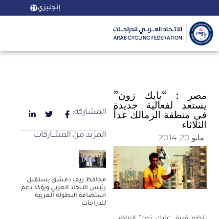
إنجليزي
مصر : “بايك زون”
يستعد لفعالية جديدة
المشاركة:
فى منطقة الزمالك غداً
الثلاثاء
المزيد من المشاركات
مايو 20, 2014
محافظ ريف دمشق يستقبل
رئيس الاتحاد العربي ويؤكد دعم
استضافة البطولة العربية
للدراجات
ينظم فريق “بايك زون” الرياضى