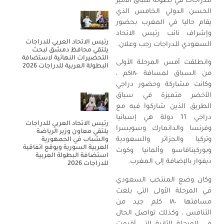
للدراجات في بطولة سباق الأمير
الحسن الدولي الخامس الذي
يقام حاليا في المغرب بحضور
وإشراف نائب رئيس الاتحاد
رئيس الاتحاد العربي للدراجات
السعودي للدراجات رجب وعلان.
يلتقي محافظ دمشق لبحث
التحضيرات النهائية لاستضافة
وانطلقت أمس المرحلة الأولى
البطولة العربية للدراجات 2026
من السباق لمسافة ١٨٠كم ،
وكانت مشاركة وحضور دراجي
الأخضر متميزة في سباق
الطريق الذين شاركوا فيه مع
دراجي 11 دولة هي إسبانيا
رئيس الاتحاد العربي للدراجات
وفرنسا والدانمارك وسويسرا
يلتقي معاون وزير الرياضة
وتركيا والجزائر والسعودية
والشباب في الجمهورية
العربية السورية ويوقع اتفاقية
وبوركينافاسو وألمانيا وكوت
استضافة البطولة العربية
ديفوار بالإضافة إلى المغرب.
للدراجات 2026
وكان وضع المنتخب السعودي
في المرحلة الأولى التي بلغت
مسافتها ١٨٠ كلم جيد من
التنافس ، وكذلك تواصل الحال