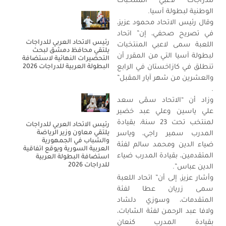
للدراجات لاعبي المنتخبات
الوطنية لبطولة آسيا.
وقال رئيس الاتحاد محمود عزيز،
في تصريح صحفي، إن” اتحاد
رئيس الاتحاد العربي للدراجات
اللعبة سمى لاعبي المنتخبات
يلتقي محافظ دمشق لبحث
لبطولة آسيا التي من المقرر أن
التحضيرات النهائية لاستضافة
البطولة العربية للدراجات 2026
تنطلق في كازاخستان في الرابع
والعشرين من شهر آيار المقبل”
.
وزاد أن “الاتحاد سمّى سعد
علي ياسين وعلي عبد خضير
لمنتخب تحت 23 سنة، بقيادة
رئيس الاتحاد العربي للدراجات
يلتقي معاون وزير الرياضة
المدرب سمير راجي، وياسر
والشباب في الجمهورية
ضياء الدين ومحمد سالم لفئة
العربية السورية ويوقع اتفاقية
المتقدمين، بقيادة المدرب ضياء
استضافة البطولة العربية
للدراجات 2026
الدين عباس”.
وأشار عزيز، إلى أن” اتحاد اللعبة
سمى زريان عطا لفئة
المتقدمات، وسوزي دلشاد
ولافا عبد الرحمن لفئة الشابات،
بقيادة المدرب كنعان