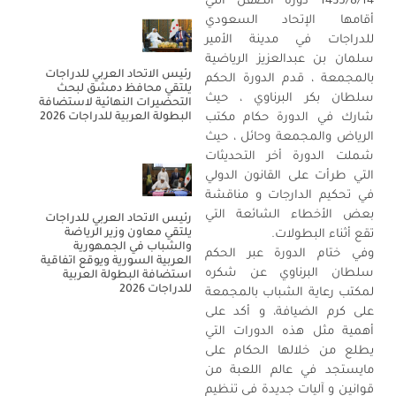
1435/8/14 دورة الصقل التي
أقامها الإتحاد السعودي
للدراجات في مدينة الأمير
سلمان بن عبدالعزيز الرياضية
رئيس الاتحاد العربي للدراجات
بالمجمعة ، قدم الدورة الحكم
يلتقي محافظ دمشق لبحث
سلطان بكر البرناوي ، حيث
التحضيرات النهائية لاستضافة
البطولة العربية للدراجات 2026
شارك في الدورة حكام مكتب
الرياض والمجمعة وحائل ، حيث
شملت الدورة أخر التحديثات
التي طرأت على القانون الدولي
في تحكيم الدارجات و مناقشة
بعض الأخطاء الشائعة التي
رئيس الاتحاد العربي للدراجات
يلتقي معاون وزير الرياضة
تقع أثناء البطولات.
والشباب في الجمهورية
وفي ختام الدورة عبر الحكم
العربية السورية ويوقع اتفاقية
سلطان البرناوي عن شكره
استضافة البطولة العربية
للدراجات 2026
لمكتب رعاية الشباب بالمجمعة
على كرم الضيافة، و أكد على
أهمية مثل هذه الدورات التي
يطلع من خلالها الحكام على
مايستجد في عالم اللعبة من
قوانين و آليات جديدة في تنظيم