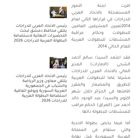
اقرت لجنة الامور
المستعجلة
با
لاتحاد العربي
للدراجات في قراراها الثاني لعام
رئيس الاتحاد العربي للدراجات
4تع
201
يين المشرفين العامين
يلتقي محافظ دمشق لبحث
للبطولات وحكام مراقبة
التحضيرات النهائية لاستضافة
المنشطات للبطولات العربية
البطولة العربية للدراجات 2026
للعام الحالي 2014.
فقد اعتمد السيد
/
سالم أحمد
الشحي (الامارات) ا
لمدير
المالي
با
لاتحاد العربي للدراجات
رئيس الاتحاد العربي للدراجات
مشرف
ا
عاما
للبطول
ات
العربية
يلتقي معاون وزير الرياضة
للطريق والمضمار والمقرر
والشباب في الجمهورية
العربية السورية ويوقع اتفاقية
اقامتها في الجزائر
خلال شهر
استضافة البطولة العربية
اكتوبر
والسيد
/
عبد الودود خالد
للدراجات 2026
أحمد من
(
العراق
)
كحكم مراقب
للمنشطات للبطولة ذاتها .
أما فيما يخص بطولة الاندية
والتي ستقام في المملكة
العربية السعودية
قبل
نهاية