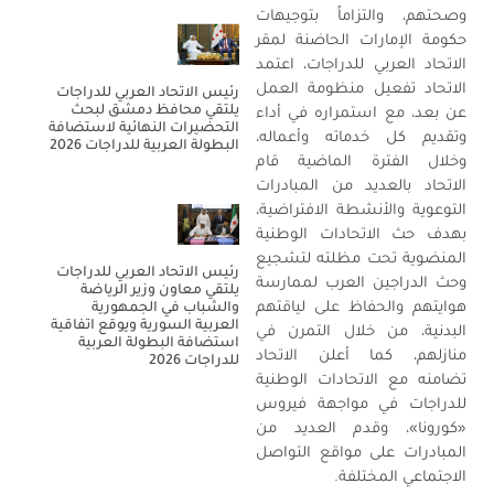
وصحتهم، والتزاماً بتوجيهات
حكومة الإمارات الحاضنة لمقر
الاتحاد العربي للدراجات، اعتمد
الاتحاد تفعيل منظومة العمل
رئيس الاتحاد العربي للدراجات
يلتقي محافظ دمشق لبحث
عن بعد، مع استمراره في أداء
التحضيرات النهائية لاستضافة
وتقديم كل خدماته وأعماله،
البطولة العربية للدراجات 2026
وخلال الفترة الماضية قام
الاتحاد بالعديد من المبادرات
التوعوية والأنشطة الافتراضية،
بهدف حث الاتحادات الوطنية
المنضوية تحت مظلته لتشجيع
رئيس الاتحاد العربي للدراجات
وحث الدراجين العرب لممارسة
يلتقي معاون وزير الرياضة
هوايتهم والحفاظ على لياقتهم
والشباب في الجمهورية
العربية السورية ويوقع اتفاقية
البدنية، من خلال التمرن في
استضافة البطولة العربية
منازلهم، كما أعلن الاتحاد
للدراجات 2026
تضامنه مع الاتحادات الوطنية
للدراجات في مواجهة فيروس
«كورونا»، وقدم العديد من
المبادرات على مواقع التواصل
الاجتماعي المختلفة.