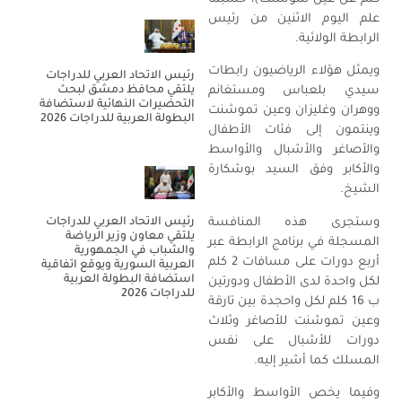
علم اليوم الاثنين من رئيس
الرابطة الولائية.
ويمثل هؤلاء الرياضيون رابطات
رئيس الاتحاد العربي للدراجات
يلتقي محافظ دمشق لبحث
سيدي بلعباس ومستغانم
التحضيرات النهائية لاستضافة
ووهران وغليزان وعين تموشنت
البطولة العربية للدراجات 2026
وينتمون إلى فئات الأطفال
والأصاغر والأشبال والأواسط
والأكابر وفق السيد بوشكارة
الشيخ.
وستجرى هذه المنافسة
رئيس الاتحاد العربي للدراجات
يلتقي معاون وزير الرياضة
المسجلة في برنامج الرابطة عبر
والشباب في الجمهورية
أربع دورات على مسافات 2 كلم
العربية السورية ويوقع اتفاقية
استضافة البطولة العربية
لكل واحدة لدى الأطفال ودورتين
للدراجات 2026
ب 16 كلم لكل واحجدة بين تارقة
وعين تموشنت للأصاغر وثلاث
دورات للأشبال على نفس
المسلك كما أشير إليه.
وفيما يخص الأواسط والأكابر