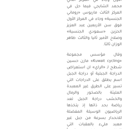
الأول وجاء في المركز الثاني
محمد الشايجي فيما حل في
المركز الثالث ماريوس «روماني
الجنسية» وجاء في المركز الأول
فوق سن الأربعين عبد العزيز
الحزين «سعودي الجنسية»
وصلاح الأمير ثانيا والثالث طاهر
الوزان ثالثا.
وقال مؤسس مجموعة
«Kuwait cycling» مازن حسين
شطح لـ «الراي» ان استعراض
الدراجة الجبلية أو دراجة الجبل
اسم يطلق على الدراجات التي
تسير على الطرق غير المعبدة
المليئة بالصخور والرمال
والخشب دراجة الجبل تعد
رياضة بحد ذاتها إذ يتخذها
الرياضيون الوسيلة المفضلة
للانحدار بسرعة من جبل غير
معبد مليء بالعقبات التي