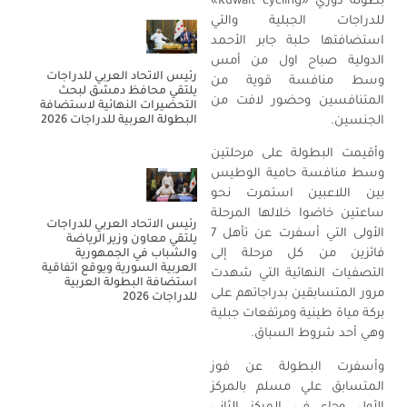
بطولة دوري «Kuwait cycling»
للدراجات الجبلية والتي
استضافتها حلبة جابر الأحمد
الدولية صباح اول من أمس
رئيس الاتحاد العربي للدراجات
وسط منافسة قوية من
يلتقي محافظ دمشق لبحث
المتنافسين وحضور لافت من
التحضيرات النهائية لاستضافة
البطولة العربية للدراجات 2026
الجنسين.
وأقيمت البطولة على مرحلتين
وسط منافسة حامية الوطيس
بين اللاعبين استمرت نحو
ساعتين خاضوا خلالها المرحلة
رئيس الاتحاد العربي للدراجات
الأولى التي أسفرت عن تأهل 7
يلتقي معاون وزير الرياضة
فائزين من كل مرحلة إلى
والشباب في الجمهورية
العربية السورية ويوقع اتفاقية
التصفيات النهائية التي شهدت
استضافة البطولة العربية
مرور المتسابقين بدراجاتهم على
للدراجات 2026
بركة مياة طينية ومرتفعات جبلية
وهي أحد شروط السباق.
وأسفرت البطولة عن فوز
المتسابق علي مسلم بالمركز