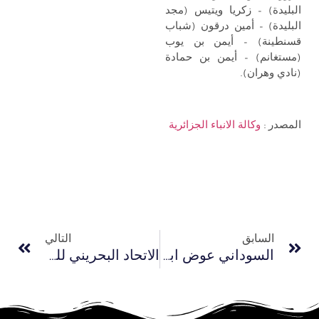
البليدة) – زكريا ويتيس (مجد
البليدة) – أمين درقون (شباب
قسنطينة) – أيمن بن يوب
(مستغانم) – أيمن بن حمادة
(نادي وهران).
المصدر :
وكالة الانباء الجزائرية
السابق
التالي
السوداني عوض ابراهيم يشارك في دولية الدراجات باريتريا.
الاتحاد البحريني للدراجات الهوائية يستعد لإفتتاح موسمه الجديد