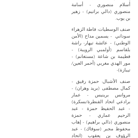
أسلام منصوري – أسامة
منصوري (دالي براتيم) – زهير
بن يوب.
صنف الوسطيات: فاطة الزهراء
سوداني – يسمين مداح (الأمن
الوطني) – عائشة تيهار- راشة
بلقاسم (أولمبي الرويبة) –
فطيمة بن شاعة (مستغانم) –
مور الهدي مغربي (أحمر العين/
تيبازة)-
صنف الأشبال: حمزة رقيق –
كمال مصطفى (بريد وهران) –
مروانس برينيس – عمار
برادعي اتحاد القنطرة/بسكرة)
– عبد الحفيظ حمزة – عبد
الرحيم عماري – حمزة
منصوري (دالي براهيم) – إهاب
محفوظ مجبر (سوفاك) – عبد
الرؤوف بن يعقوب (اتحاد