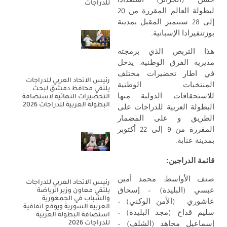
حسن (الجزائر) استعدادا
للدراجات
لبطولة العالم المقررة من 20
إلى 28 سبتمبر المقبل بمدينة
بوزتنفيرادا الإسبانية.
هذا التربص الذي برمجته
مديرية الفرق الوطنية, يدخل
في اطار تحضيرات مختلف
رئيس الاتحاد العربي للدراجات
المنتخبات الوطنية
يلتقي محافظ دمشق لبحث
للاستحقاقات الدولية منها
التحضيرات النهائية لاستضافة
البطولة العربية للدراجات 2026
البطولة العربية للدراجات على
الطريق و على المضمار
المقررة من 9 إلى 22 أكتوبر
بمدينة عنابة.
قائمة الدراجين:
صنف الأواسط: محمد أمين
رئيس الاتحاد العربي للدراجات
يلتقي معاون وزير الرياضة
عبسي (البليدة) – إسحاق
والشباب في الجمهورية
عاشوري (الأمن الوكني) –
العربية السورية ويوقع اتفاقية
سليم قداح (مجد البليدة) –
استضافة البطولة العربية
للدراجات 2026
إسماعيل مجاهد (الشلف) –