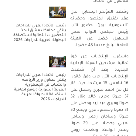
سابقون في الاتحاد.
وشهد المؤتمر الإنتخابي الذي
عقد بفندق المنصور وحضرته
“السومرية نيوز”، حضور نائب
رئيس الاتحاد العربي للدراجات
يلتقي محافظ دمشق لبحث
رئيس مجلس النواب قصي
التحضيرات النهائية لاستضافة
السهيل فضلا عن الهيئة
البطولة العربية للدراجات 2026
العامة البالغ عددها 48 عضوا.
وأسفرت الإنتخابات عن فوز
ثمانية مرشحين للهيئة الإدارية
الجديدة بعد أن شهدت
رئيس الاتحاد العربي للدراجات
الإنتخابات التي جرت وفق قانون
يلتقي معاون وزير الرياضة
16 تنافس 15 مرشحا، حيث فاز
والشباب في الجمهورية
كل من احمد صبري وحصل على
العربية السورية ويوقع اتفاقية
استضافة البطولة العربية
37 صوتا وحربي خالد ونال 32
للدراجات 2026
صوتا وميري عبد زيد وحصل على
31 صوتا ومحمود عزي وجمع 30
صوتا وسامان رحمن وسامي
لعيبي وحصلا على 29 صوتا
ومنذر الواعظ وطعمة رومي