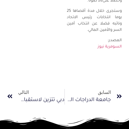
وحصلا على26 صوتا.
وستجرى خلال مدة أقصاها 25
يوما انتخابات رئيس الاتحاد
ونائبه فضلا عن انتخاب أمين
السر والأمين المالي.
المصدر:
السومرية نيوز
السابق
التالي
جامعة الدراجات المغربية تنشئ أكاديمية محمد السادس
دبي تتزين لاستقبال طواف الدراجات الهوائية الدولي