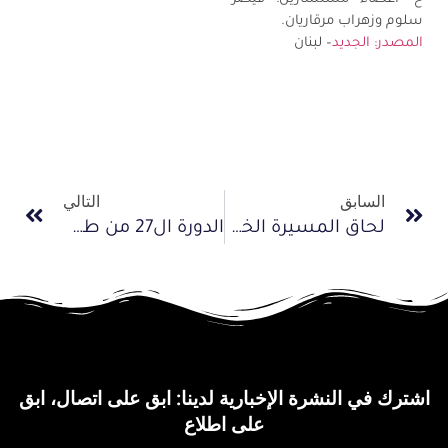
سلوم وزهراب مرقاريان.
المصدر: الجديد
– لبنان
السابق
التالي
لحاق المسيرة الخضراء: الدراج سعيد أبلواش يفوز بالمحطة السادسة والأخيرة من المرحلة الأولى
الدورة ال27 من طواف المغرب لسباق الدراجات: الفرنسي لوبي يفوز بالمرحلة الرابعة
اشترك في النشرة الإخبارية لدينا: ابق على اتصال، ابق
على اطلاع