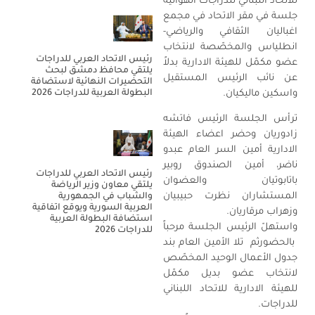
للاتحاد اللبناني للدراجات الهوائية
جلسة في مقر الاتحاد في مجمع
اغباليان الثقافي والرياضي-
انطلياس والمخصّصة لانتخاب
رئيس الاتحاد العربي للدراجات
عضو مكمّل للهيئة الادارية بدلاً
يلتقي محافظ دمشق لبحث
عن نائب الرئيس المستقيل
التحضيرات النهائية لاستضافة
البطولة العربية للدراجات 2026
واسكين ماليكيان.
ترأس الجلسة الرئيس فاتشه
زادوريان وحضر اعضاء الهيئة
الادارية أمين السر العام عبدو
ناضر، أمين الصندوق روبير
رئيس الاتحاد العربي للدراجات
باتابوتيان والعضوان
يلتقي معاون وزير الرياضة
المستشاران نظرت حبيبيان
والشباب في الجمهورية
العربية السورية ويوقع اتفاقية
وزهراب مرقاريان.
استضافة البطولة العربية
واستهلّ الرئيس الجلسة مرحباً
للدراجات 2026
بالحضورثم تلا الأمين العام بند
جدول الأعمال الوحيد المخصّص
لانتخاب عضو بديل مكمّل
للهيئة الادارية للاتحاد اللبناني
للدراجات.