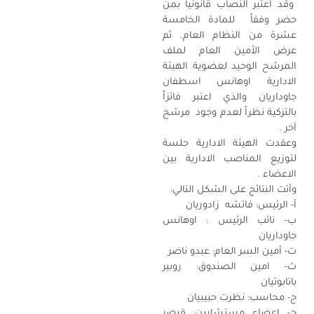
وقد اعتبر النصاب قانونياً بمن
حضر وفقاً للمادة الخامسة
عشرة من النظام العام. ثم
عرض الأمين العام لملف
المرشح الوحيد لعضوية الهيئة
الادارية اوهانس اسطفان
جاوداريان والذي اعتبر فائزاً
بالتزكية نظراً لعدم وجود مرشح
آخر .
وعقدت الهيئة الادارية جلسة
لتوزيع المناصب الادارية بين
الاعضاء .
وأتت النتائج على الشكل التالي:
أ‌- الرئيس: فاتشه زادوريان
ب‌- نائب الرئيس : اوهانس
جاوداريان
ت‌- أمين السر العام: عبدو ناضر
ث‌- امين الصندوق: روبير
باتابوتيان
ج‌- محاسب: نظرت حبيبيان
ح‌- اعضاء مستشارين: قيصر