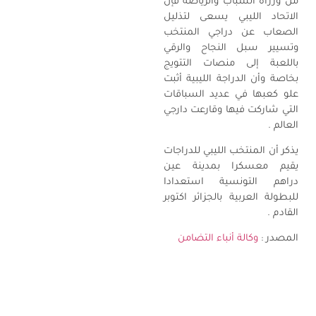
من وزراة الشباب والرياضة فإن
الاتحاد الليبي يسعى لتذليل
الصعاب عن دراجي المنتخب
وتسيير سبل النجاح والرقي
باللعبة إلى منصات التتويج
بخاصة وأن الدراجة الليبية أثبت
علو كعبها في عديد السباقات
التي شاركت فيها وقارعت دارجي
العالم .
يذكر أن المنتخب الليبي للدراجات
يقيم معسكرا بمدينة عين
دراهم التونسية استعدادا
للبطولة العربية بالجزائر اكتوبر
القادم .
المصدر :
وكالة أنباء التضامن