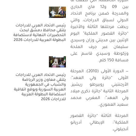
الدورة الخامسة، التي نظمت ما
بين 09 و12 ماي الجاري
والمدرجة ضمن برنامج الاتحاد
الدولي لسباق الدراجات، والتي
رئيس الاتحاد العربي للدراجات
ربطت مرحلتها الثالثة والأخيرة
يلتقي محافظ دمشق لبحث
“جائزة القصور الملكية” اليوم
التحضيرات النهائية لاستضافة
البطولة العربية للدراجات 2026
الإثنين بين مدينتي وزان وسيدي
سليمان عبر جرف الملحة
وزكوطة وسيدي قاسم على
مسافة 150 كلم.
— الدورة الأولى (2010): المرحلة
رئيس الاتحاد العربي للدراجات
الأولى “جائزة ولي العهد”:
يلتقي معاون وزير الرياضة
الأرجنتيني روبيرطو ريشيز.
والشباب في الجمهورية
العربية السورية ويوقع اتفاقية
المرحلة الثانية “جائزة ذكرى ميلاد
استضافة البطولة العربية
ولي العهد”: المغربي محمد
للدراجات 2026
سعيد العموري.
المرحلة الثالثة “جائزة القصور
الملكية”: الإيطالي أدريانو
أنجيلوني.