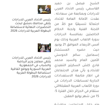
الشيخ فيصل بن حميد
القاسمي، رئيس الاتحاد العربي
للدراجات وبمتابعة من سعادته ،
عقدت الأمانة العامة للاتحاد
رئيس الاتحاد العربي للدراجات
يلتقي محافظ دمشق لبحث
اجتماعًا تنسيقيًا مع كلاً من
التحضيرات النهائية لاستضافة
اللجنة الفنية ولجنة الحكام
البطولة العربية للدراجات 2026
الخاصتين بمنافسة الدراجات
بدورة الالعاب العربية وذلك يوم
أمس الأربعاء، الموافق 21 يونيو،
حيث حضره المستشار
إسماعيل سالم الحوستي
رئيس الاتحاد العربي للدراجات
الأمين العام والسيد محمد
يلتقي معاون وزير الرياضة
فادي كلش السكرتير التنفيذي
والشباب في الجمهورية
العربية السورية ويوقع اتفاقية
للاتحاد.و يأتي هذان الاجتماعان
استضافة البطولة العربية
في اطار متابعة الاستعدادات
للدراجات 2026
الجارية لمسابقات الدراجات في
دورة الألعاب العربية المقبلةالتي
ستقام في الجزائر خلال الفترة 5-
15 من شهر يوليو المقبل.
وتم خلال الاجتماعين مناقشة