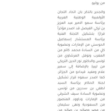
من يوليو.
والجدير بالذكر بان اتحاد اللجان
الأولمبية الوطنية العربية
برئاسة سمو الامير عبد العزيز
بن تركي الفيصل قد اصدر مؤخراً
قرارًا بتشكيل اللجنة الفنية
برئاسة المستشار إسماعيل
الحوسني من الإمارات، وعضوية
كلٍ من السادة محمد كاتم من
المغرب ونوفل المرشاوي من
تونس والدكتور نور الدين التريكي
من ليبيا، بالإضافة إلى سمير
علام ومفيد قيدادو من الجزائر.
كما اصدر سموه قرار تشكيل
لجنة الحكام برئاسة السيد
لطفي بن سدرين من تونس،
وعضوية السادة سيف الشرقي
من الإمارات وداوود المنصور
من السعودية ونهى سليمان
من مصر وصالح بن صالح من