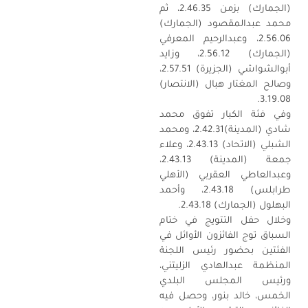
(الجمارك) بزمن 2.46.35، ثم
محمد عبدالمقصود (الجمارك)
2.56.06، وعبدالرحيم المعرفي
(الجمارك) 2.56.12، وزايد
أبوالشواشي (الجزيرة) 2.57.51،
وصالح المغتار هبال (الانتصار)
3.19.08.
وفي فئة الكبار تفوق محمد
شادي (المدينة)2.42.31، ومحمد
الشبلي (الاتحاد) 2.43.13، وعلاء
جمعة (المدينة) 2.43.13،
وعبدالعاطي العقربي (الأهلي
طرابلس) 2.43.18، وأحمد
البهلول (الجمارك) 2.43.18.
وخلال حفل التتويج في ختام
السباق توج الفائزون الأوائل في
الفئتين بحضور رئيس اللجنة
المنظمة عبدالهادي الزليتني،
ورئيس المجلس البلدي
الخمس، خالد بنور، وحصل فيه