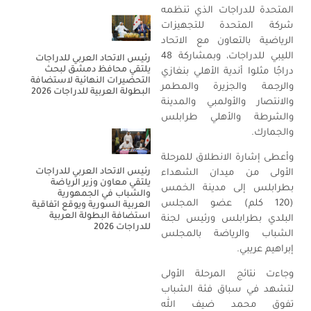
المتحدة للدراجات الذي تنظمه
شركة المتحدة للتجهيزات
الرياضية بالتعاون مع الاتحاد
الليبي للدراجات، وبمشاركة 48
رئيس الاتحاد العربي للدراجات
يلتقي محافظ دمشق لبحث
دراجًا مثلوا أندية الأهلي بنغازي
التحضيرات النهائية لاستضافة
والرجمة والجزيرة والمطمر
البطولة العربية للدراجات 2026
والانتصار والأولمبي والمدينة
والشرطة والأهلي طرابلس
والجمارك.
وأعطى إشارة الانطلاق للمرحلة
رئيس الاتحاد العربي للدراجات
الأولى من ميدان الشهداء
يلتقي معاون وزير الرياضة
بطرابلس إلى مدينة الخمس
والشباب في الجمهورية
(120 كلم) عضو المجلس
العربية السورية ويوقع اتفاقية
استضافة البطولة العربية
البلدي بطرابلس ورئيس لجنة
للدراجات 2026
الشباب والرياضة بالمجلس
إبراهيم عريبي.
وجاءت نتائج المرحلة الأولى
لتشهد في سباق فئة الشباب
تفوق محمد ضيف الله