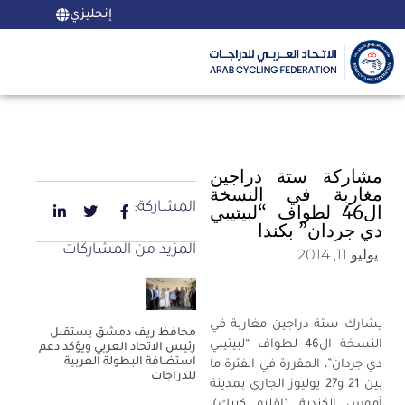
إنجليزي
مشاركة ستة دراجين
مغاربة في النسخة
المشاركة:
ال46 لطواف “لبيتيبي
دي جردان” بكندا
المزيد من المشاركات
يوليو 11, 2014
يشارك ستة دراجين مغاربة في
محافظ ريف دمشق يستقبل
النسخة ال46 لطواف “لبيتيبي
رئيس الاتحاد العربي ويؤكد دعم
استضافة البطولة العربية
دي جردان”، المقررة في الفترة ما
للدراجات
بين 21 و27 يوليوز الجاري بمدينة
آموس الكندية (إقليم كبيك)،