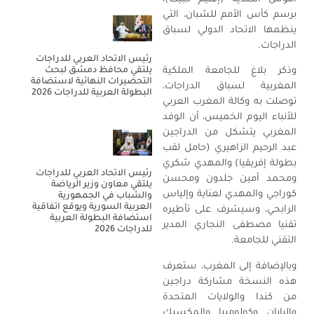
برسم كأس الأمم للشبان، التي
ينظمها الاتحاد الدولي لسباق
الدراجات.
رئيس الاتحاد العربي للدراجات
يلتقي محافظ دمشق لبحث
وذكر بلاغ للجامعة الملكية
التحضيرات النهائية لاستضافة
المغربية لسباق الدراجات،
البطولة العربية للدراجات 2026
توصلت به وكالة المغرب العربي
للأنباء اليوم الخميس، أن الوفد
المغربي يتشكل من الدراجين
عبد الرحيم الزاهيري (حامل لقب
بطولة إفريقيا) والمهدي شكري
رئيس الاتحاد العربي للدراجات
ومحمد أمين جلدون ومحسن
يلتقي معاون وزير الرياضة
كوراجي والمهدي لعناية وإلياس
والشباب في الجمهورية
العربية السورية ويوقع اتفاقية
الرابحي، وسيشرف على تأطيره
استضافة البطولة العربية
تقنيا مصطفى النجاري المدير
للدراجات 2026
التقني للجامعة.
وبالإضافة إلى المغرب، ستعرف
هذه النسخة مشاركة دراجين
من كندا والولايات المتحدة
واليابان وكولومبيا والمكسيك