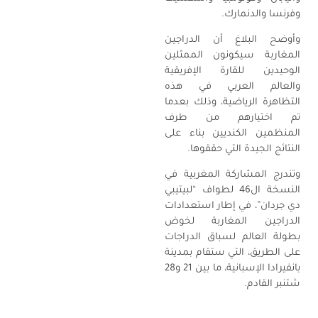
وفرنسا والدنمارك.
وأوضح البلاغ أن الدراجين
المغاربة سيكونون الممثلين
الوحيدين للقارة الإفريقية
والعالم العربي في هذه
التظاهرة الرياضية، وذلك بعدما
تم اختيارهم من طرف
المنظمين الكنديين بناء على
النتائج الجيدة التي حققوها.
وتندرج المشاركة المغربية في
النسخة ال46 لطواف “لبيتيبي
دي جردان”، في إطار استعدادات
الدراجين المغاربة لخوض
بطولة العالم لسباق الدراجات
على الطريق، التي ستقام بمدينة
بانفيرادا الإسبانية، ما بين 21 و28
شتنبر القادم.