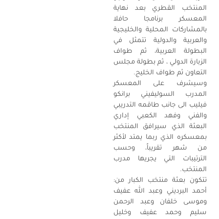
المنتخب القطري بعد نهاية
المعسكر برنامجا حافلا
بالمشاركات المحلية والخليجية
والعربية والدولية تتمثل في
البطولة العربية، ثم طواف
الزبارة الدولي ، ثم بطولة مجلس
التعاون ثم طواف الخليج.
وسيشرف على المعسكر
المدرب السوليفيني برانكو
فيليب الى جانب طاقمه التدريبي
والفني وفهد الكعبي إداري
البعثة الذي سيرافق المنتخب
بمعسكره الذي ربما يمتد لأكثر
من شهر تقريباً، وحسب
الترتيبات التي يجريها مدرب
المنتخب.
تتكون بعثة منتخب الكبار من:
أحمد البرديني وعبد الله عفيف
وموسى خلفان وعبد الرحمن
سليم وحمد عفيف وخليل