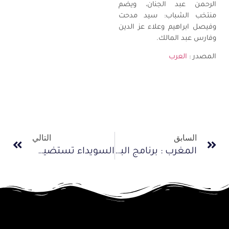
الرحمن عبد الجنان، ويضم
منتخب الشباب: سيد مدحت
وفيصل ابراهيم وعلاء عز الدين
وفارس عبد المالك.
المصدر :
العرب
السابق
التالي
المغرب : برنامج البطولة الوطنية وكأس العرش للدراجات التي ستقام بأزيلال
السويداء تستضيف سباق الجولان الدولي للدراجات