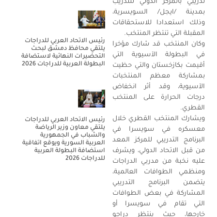
تدريبي بالمركز الدولي للتدريب
بمدينة /ايجل/ السويسرية،
وذلك استعدادا للاستحقاقات
المقبلة التي تنتظر المنتخب.
رئيس الاتحاد العربي للدراجات
وكان المنتخب قد شارك مؤخرا
يلتقي محافظ دمشق لبحث
في البطولة الآسيوية التي
التحضيرات النهائية لاستضافة
البطولة العربية للدراجات 2026
أقيمت بكازخستان والتي حظيت
بمشاركة معظم المنتخبات
الآسيوية، وقد أثر انخفاض
درجات الحرارة على المنتخب
القطري.
ويشارك المنتخب القطري خلال
رئيس الاتحاد العربي للدراجات
يلتقي معاون وزير الرياضة
معسكره في سويسرا في
والشباب في الجمهورية
البرنامج التدريبي للمركز المعد
العربية السورية ويوقع اتفاقية
من قبل الاتحاد الدولي، ويشرف
استضافة البطولة العربية
للدراجات 2026
عليه نخبة من مدربي الدراجات
ومنظمي الطوافات العالمية،
يتضمن البرنامج التدريبي
المشاركة في بعض الطوافات
التي تقام في سويسرا أو
خارجها، حيث ينتظر دراجو